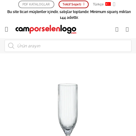
İçeriğe
Türkçe
PDF KATALOGLAR
Teklif Sepeti
atla
Bu site ticari müşteriler içindir, satışlar toptandır. Minimum sipariş miktarı
144 adettir.
Products
search