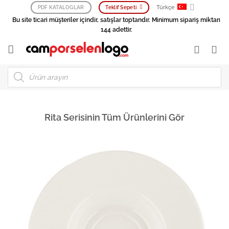
İçeriğe
Türkçe
PDF KATALOGLAR
Teklif Sepeti
atla
Bu site ticari müşteriler içindir, satışlar toptandır. Minimum sipariş miktarı
144 adettir.
Products
search
Rita Serisinin Tüm Ürünlerini Gör