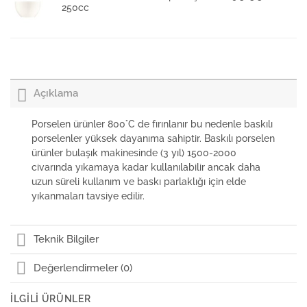
250cc
Bonna Rita Porselen Yumurtalık 11cm
Açıklama
Bonna Rita Acem Porselen Çay Tabağı 11cm
Porselen ürünler 800°C de fırınlanır bu nedenle baskılı
porselenler yüksek dayanıma sahiptir. Baskılı porselen
ürünler bulaşık makinesinde (3 yıl) 1500-2000
Bonna Rita Porselen Çay Fincanı 180cc
civarında yıkamaya kadar kullanılabilir ancak daha
uzun süreli kullanım ve baskı parlaklığı için elde
yıkanmaları tavsiye edilir.
Bonna Rita Porselen Standart Demlik 850cc
Teknik Bilgiler
Değerlendirmeler (0)
Bonna Rita Porselen Kase 23cm 750cc
İLGILI ÜRÜNLER