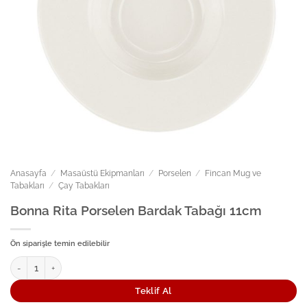
Anasayfa
/
Masaüstü Ekipmanları
/
Porselen
/
Fincan Mug ve
Tabakları
/
Çay Tabakları
Bonna Rita Porselen Bardak Tabağı 11cm
Ön siparişle temin edilebilir
Bonna Rita Porselen Bardak Tabağı 11cm adet
Teklif Al