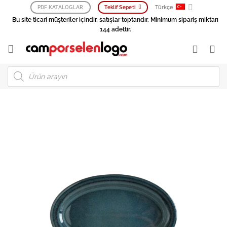
İçeriğe
Türkçe
PDF KATALOGLAR
Teklif Sepeti
atla
Bu site ticari müşteriler içindir, satışlar toptandır. Minimum sipariş miktarı
144 adettir.
Products
search