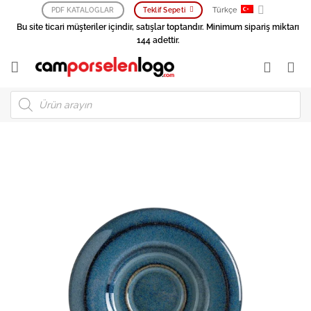
İçeriğe
Türkçe
PDF KATALOGLAR
Teklif Sepeti
atla
Bu site ticari müşteriler içindir, satışlar toptandır. Minimum sipariş miktarı
144 adettir.
Products
search