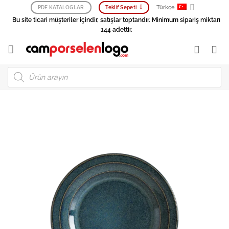
İçeriğe
Türkçe
PDF KATALOGLAR
Teklif Sepeti
atla
Bu site ticari müşteriler içindir, satışlar toptandır. Minimum sipariş miktarı
144 adettir.
Products
search