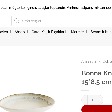
 ticari müşteriler içindir, satışlar toptandır. Minimum sipariş miktarı 144 
Products
search
selen
Ahşap
Çatal Kaşık Bıçaklar
Mermer
Seramik Kup
Anasayfa
/
Çok S
Bonna Kn
15*8.5 cm
Bonna Knidos Vago