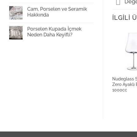
Değe
Cam
Bardak
Cam, Porselen ve Seramik
Baskı
Hakkında
İLGILI
Yorum
yok
Porselen Kupada İçmek
Cam,
Porselen
Neden Daha Keyifli?
ve
Seramik
Yorum
Hakkında
yok
Porselen
Kupada
İçmek
Neden
Daha
Keyifli?
Nudeglass 
Zero Ayaklı
1000cc