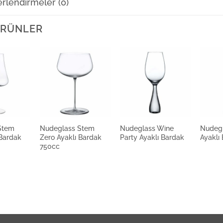
rlendirmeler (0)
 ÜRÜNLER
Stem
Nudeglass Stem
Nudeglass Wine
Nudeg
 Bardak
Zero Ayaklı Bardak
Party Ayaklı Bardak
Ayaklı
750cc