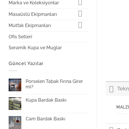
Marka ve Koleksiyonlar
Masaüstü Ekipmanları
Mutfak Ekipmanları
Ofis Setleri
Seramik Kupa ve Muglar
Güncel Yazılar
Porselen Tabak Fırına Girer
mi?
Tekni
Yorum
yok
Kupa Bardak Baskı
Porselen
Tabak
Yorum
MALZ
Fırına
yok
Girer
Kupa
mi?
Bardak
Cam Bardak Baskı
Baskı
Yorum
yok