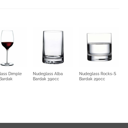
lass Dimple
Nudeglass Alba
Nudeglass Rocks-S
N
 Bardak
Bardak 390cc
Bardak 290cc
Ş