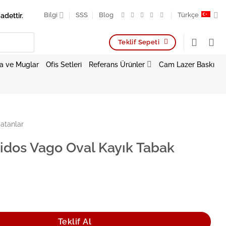
adettir.
Bilgi
SSS
Blog
Türkçe
Teklif Sepeti
a ve Muglar
Ofis Setleri
Referans Ürünler
Cam Lazer Baskı
atanlar
idos Vago Oval Kayık Tabak
 Oval Kayık Tabak 15*8.5 cm adet
Teklif Al