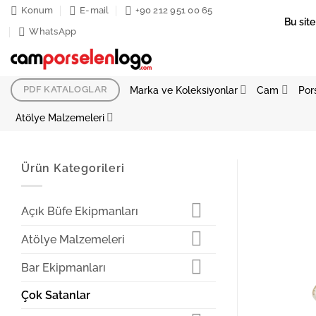
İçeriğe
Konum
E-mail
+90 212 951 00 65
Bu site
atla
WhatsApp
Marka ve Koleksiyonlar
Cam
Por
PDF KATALOGLAR
Atölye Malzemeleri
Ürün Kategorileri
Açık Büfe Ekipmanları
Atölye Malzemeleri
Bar Ekipmanları
Çok Satanlar