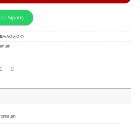
pp Sipariş
NDVAO15OKY
anlar
Porselen