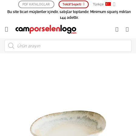
İçeriğe
Türkçe
PDF KATALOGLAR
Teklif Sepeti
atla
Bu site ticari müşteriler içindir, satışlar toptandır. Minimum sipariş miktarı
144 adettir.
Products
search