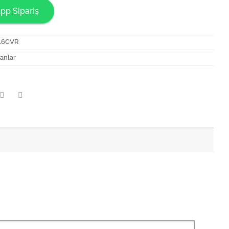
pp Sipariş
16CVR
anlar