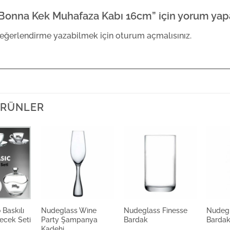
Bonna Kek Muhafaza Kabı 16cm” için yorum yapan
eğerlendirme yazabilmek için
oturum açmalısınız
.
 ÜRÜNLER
Baskılı
Nudeglass Wine
Nudeglass Finesse
Nudegl
çecek Seti
Party Şampanya
Bardak
Barda
Kadehi