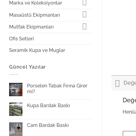
Marka ve Koleksiyonlar
Masaüstü Ekipmanları
Mutfak Ekipmanları
Ofis Setleri
Seramik Kupa ve Muglar
Güncel Yazılar
Değe
Porselen Tabak Fırına Girer
mi?
Yorum
Değe
yok
Kupa Bardak Baskı
Porselen
Tabak
Henüz
Yorum
Fırına
yok
Girer
Kupa
mi?
Bardak
Cam Bardak Baskı
Baskı
Yorum
yok