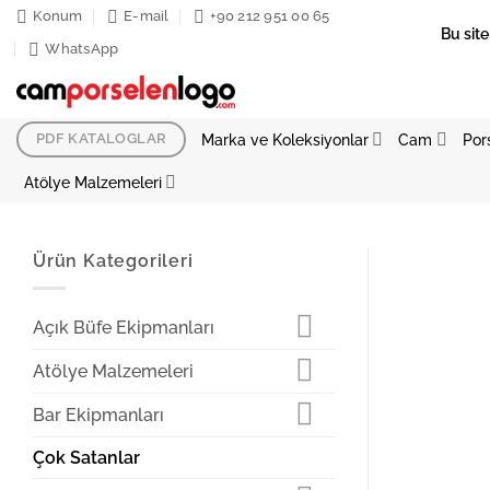
İçeriğe
Konum
E-mail
+90 212 951 00 65
Bu site
atla
WhatsApp
Marka ve Koleksiyonlar
Cam
Por
PDF KATALOGLAR
Atölye Malzemeleri
Ürün Kategorileri
Açık Büfe Ekipmanları
Atölye Malzemeleri
Bar Ekipmanları
Çok Satanlar