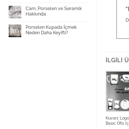
Cam
Bardak
“
Cam, Porselen ve Seramik
Baskı
Hakkında
D
Yorum
yok
Porselen Kupada İçmek
Cam,
Porselen
Neden Daha Keyifli?
ve
Seramik
Yorum
Hakkında
yok
Porselen
Kupada
İçmek
Neden
İLGILI
Daha
Keyifli?
Kuvarz Logo 
Basic Ofis İ