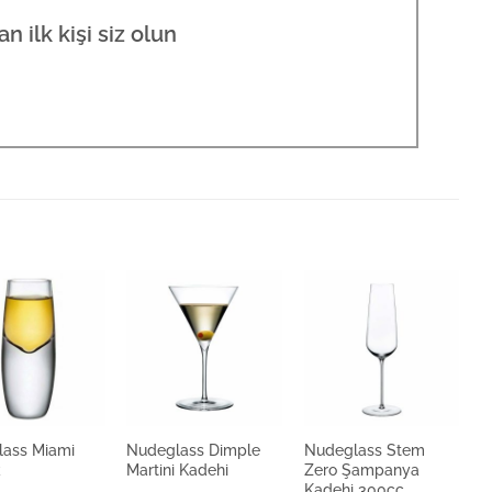
 ilk kişi siz olun
ass Miami
Nudeglass Dimple
Nudeglass Stem
N
k
Martini Kadehi
Zero Şampanya
W
Kadehi 300cc