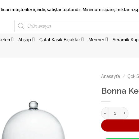
 ticari müşteriler içindir, satışlar toptandır. Minimum sipariş miktarı 144 
Products
search
selen
Ahşap
Çatal Kaşık Bıçaklar
Mermer
Seramik Kup
Anasayfa
/
Çok S
Bonna Ke
Bonna Kek Muhafa