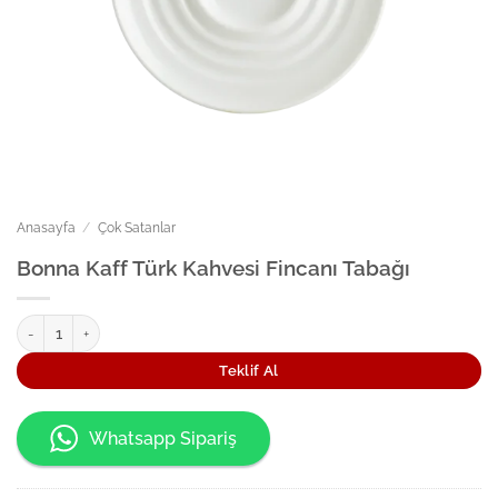
Anasayfa
/
Çok Satanlar
Bonna Kaff Türk Kahvesi Fincanı Tabağı
Bonna Kaff Türk Kahvesi Fincanı Tabağı adet
Teklif Al
Whatsapp Sipariş