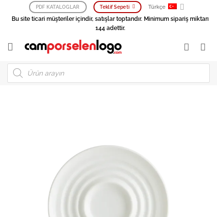
İçeriğe
Türkçe
PDF KATALOGLAR
Teklif Sepeti
atla
Bu site ticari müşteriler içindir, satışlar toptandır. Minimum sipariş miktarı
144 adettir.
Products
search