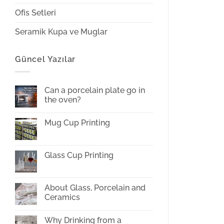
Ofis Setleri
Seramik Kupa ve Muglar
Güncel Yazılar
Can a porcelain plate go in
the oven?
No
Comments
Mug Cup Printing
on
Can
No
a
Comments
porcelain
on
plate
Mug
Glass Cup Printing
go
Cup
in
Printing
No
the
Comments
oven?
on
Glass
About Glass, Porcelain and
Cup
Ceramics
Printing
No
Comments
Why Drinking from a
on