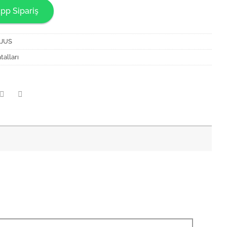
pp Sipariş
0JUS
talları