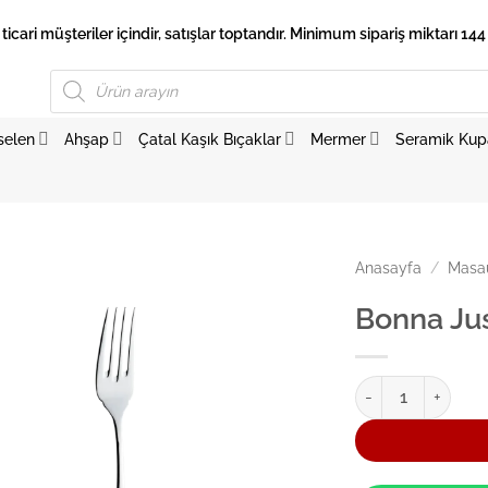
 ticari müşteriler içindir, satışlar toptandır. Minimum sipariş miktarı 144 
Products
search
selen
Ahşap
Çatal Kaşık Bıçaklar
Mermer
Seramik Kup
Anasayfa
/
Masaü
Bonna Jus
Bonna Justo Balık 