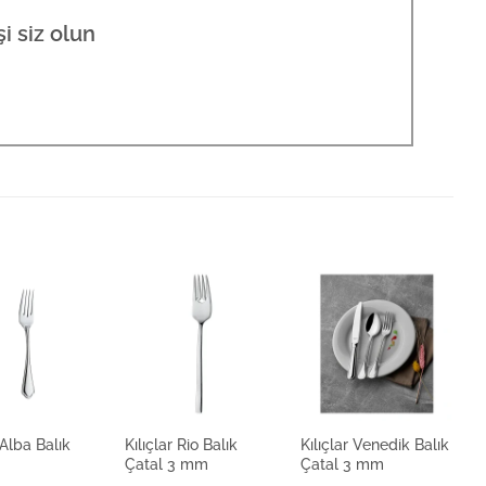
şi siz olun
Alba Balık
Kılıçlar Rio Balık
Kılıçlar Venedik Balık
K
Çatal 3 mm
Çatal 3 mm
Ç