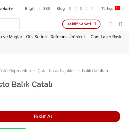
adettir.
Bilgi
SSS
Blog
Türkçe
Teklif Sepeti
a ve Muglar
Ofis Setleri
Referans Ürünler
Cam Lazer Baskı
stü Ekipmanları
/
Çatal Kaşık Bıçaklar
/
Balık Çatalları
to Balık Çatalı
Çatalı adet
Teklif Al