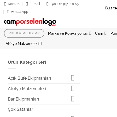
İçeriğe
Konum
E-mail
+90 212 951 00 65
Bu site
atla
WhatsApp
Marka ve Koleksiyonlar
Cam
Por
PDF KATALOGLAR
Atölye Malzemeleri
Ürün Kategorileri
Açık Büfe Ekipmanları
Atölye Malzemeleri
Bar Ekipmanları
Çok Satanlar