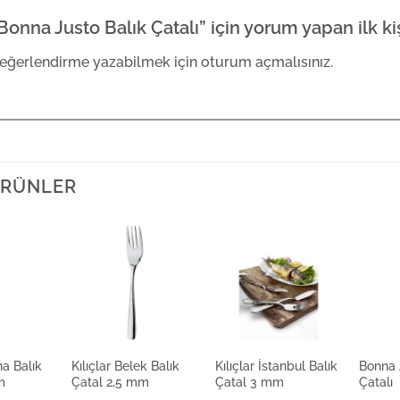
Bonna Justo Balık Çatalı” için yorum yapan ilk ki
eğerlendirme yazabilmek için
oturum açmalısınız
.
 ÜRÜNLER
na Balık
Kılıçlar Belek Balık
Kılıçlar İstanbul Balık
Bonna 
m
Çatal 2,5 mm
Çatal 3 mm
Çatalı