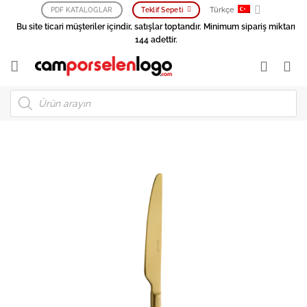
İçeriğe
Türkçe
PDF KATALOGLAR
Teklif Sepeti
atla
Bu site ticari müşteriler içindir, satışlar toptandır. Minimum sipariş miktarı
144 adettir.
Products
search