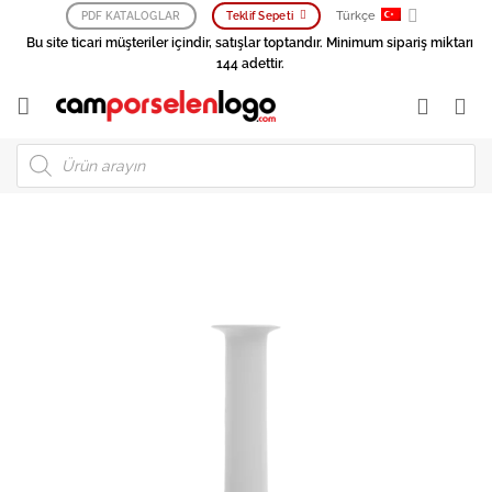
İçeriğe
Türkçe
PDF KATALOGLAR
Teklif Sepeti
atla
Bu site ticari müşteriler içindir, satışlar toptandır. Minimum sipariş miktarı
144 adettir.
Products
search