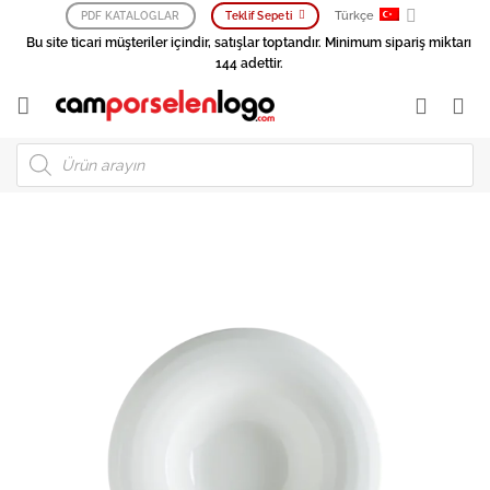
İçeriğe
Türkçe
PDF KATALOGLAR
Teklif Sepeti
atla
Bu site ticari müşteriler içindir, satışlar toptandır. Minimum sipariş miktarı
144 adettir.
Products
search