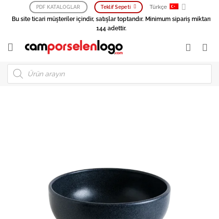
İçeriğe
Türkçe
PDF KATALOGLAR
Teklif Sepeti
atla
Bu site ticari müşteriler içindir, satışlar toptandır. Minimum sipariş miktarı
144 adettir.
Products
search