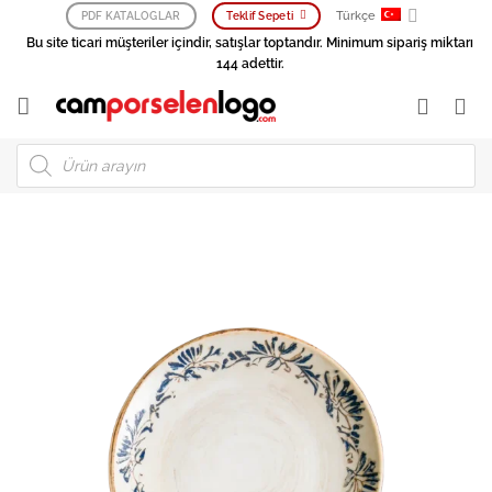
İçeriğe
Türkçe
PDF KATALOGLAR
Teklif Sepeti
atla
Bu site ticari müşteriler içindir, satışlar toptandır. Minimum sipariş miktarı
144 adettir.
Products
search