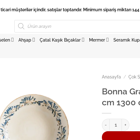
 ticari müşteriler içindir, satışlar toptandır. Minimum sipariş miktarı 144 
Products
search
selen
Ahşap
Çatal Kaşık Bıçaklar
Mermer
Seramik Kup
Anasayfa
/
Çok S
Bonna Gr
cm 1300 
Bonna Grandma Bl