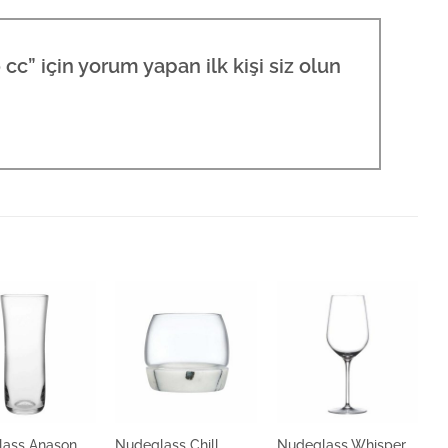
” için yorum yapan ilk kişi siz olun
lass Anason
Nudeglass Chill
Nudeglass Whisper
N