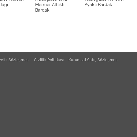
dağı
Mermer Altlıklı
Ayaklı Bardak
A
Bardak
elik Sözleşmesi
Gizlilik Politikası
Kurumsal Satış Sözleşmesi