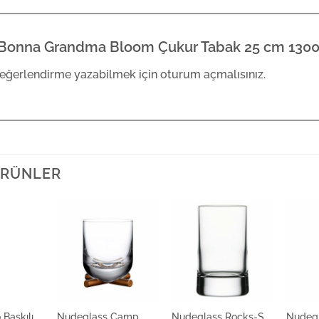
Bonna Grandma Bloom Çukur Tabak 25 cm 1300 cc
eğerlendirme yazabilmek için
oturum açmalısınız
.
 ÜRÜNLER
Baskılı
Nudeglass Camp
Nudeglass Rocks-S
Nudeg