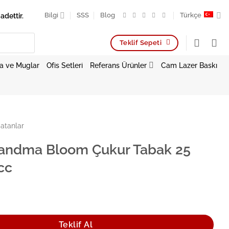
adettir.
Bilgi
SSS
Blog
Türkçe
Teklif Sepeti
a ve Muglar
Ofis Setleri
Referans Ürünler
Cam Lazer Baskı
atanlar
andma Bloom Çukur Tabak 25
cc
oom Çukur Tabak 25 cm 1300 cc adet
Teklif Al