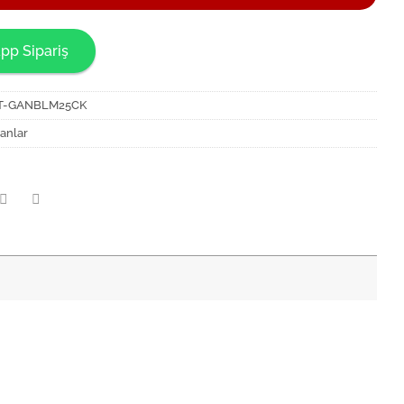
pp Sipariş
T-GANBLM25CK
anlar