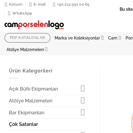
İçeriğe
Konum
E-mail
+90 212 951 00 65
Bu site
atla
WhatsApp
Marka ve Koleksiyonlar
Cam
Por
PDF KATALOGLAR
Atölye Malzemeleri
Ürün Kategorileri
Açık Büfe Ekipmanları
Atölye Malzemeleri
Bar Ekipmanları
Çok Satanlar