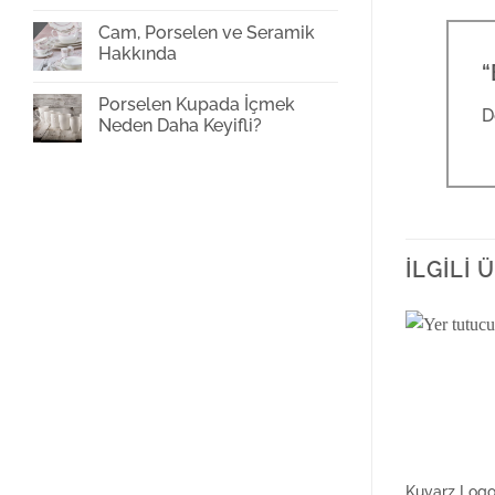
Cam
Bardak
Cam, Porselen ve Seramik
Baskı
Hakkında
“
Yorum
yok
Porselen Kupada İçmek
Cam,
D
Porselen
Neden Daha Keyifli?
ve
Seramik
Yorum
Hakkında
yok
Porselen
Kupada
İçmek
Neden
Daha
Keyifli?
İLGILI
Kuvarz Logo 