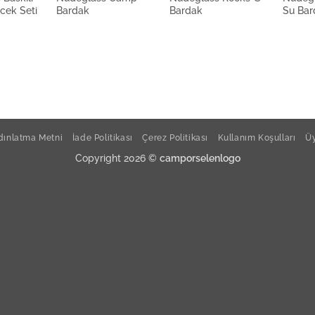
ecek Seti
Bardak
Bardak
Su Bar
ınlatma Metni
İade Politikası
Çerez Politikası
Kullanım Koşulları
Üy
Copyright 2026 ©
camporselenlogo