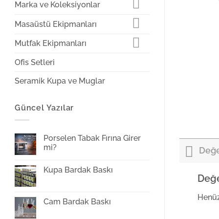
Marka ve Koleksiyonlar
Masaüstü Ekipmanları
Mutfak Ekipmanları
Ofis Setleri
Seramik Kupa ve Muglar
Güncel Yazılar
Porselen Tabak Fırına Girer
mi?
Değe
Yorum
yok
Kupa Bardak Baskı
Porselen
Değe
Tabak
Yorum
Fırına
yok
Girer
Kupa
mi?
Henüz
Bardak
Cam Bardak Baskı
Baskı
Yorum
yok