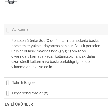
Bonna Aqua Rita Porselen 16cm Çay Fincan Tabağı
Açıklama
Bonna Aqua Gourmet Porselen Çukur Tabak 15cm
Porselen ürünler 800°C de fırınlanır bu nedenle baskılı
porselenler yüksek dayanıma sahiptir. Baskılı porselen
ürünler bulaşık makinesinde (3 yıl) 1500-2000
Bonna Aqua Moove Porselen Oval Tabak 36x28cm
civarında yıkamaya kadar kullanılabilir ancak daha
uzun süreli kullanım ve baskı parlaklığı için elde
yıkanmaları tavsiye edilir.
Bonna Aqua Moove Porselen Çukur Tabak 19x17cm
Teknik Bilgiler
Değerlendirmeler (0)
Paşabahçe Su Bardağı Aqua
İLGILI ÜRÜNLER