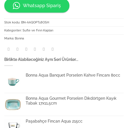
Whatsapp Sipariş
Stok kodu:
BN-AAQOPT18OSH
Kategoriler:
Sufle ve Fırın Kapları
Marka:
Bonna
Birlikte Alabileceğiniz Aynı Seri Ürünler...
Bonna Aqua Banquet Porselen Kahve Fincanı 80cc
Bonna Aqua Gourmet Porselen Dikdörtgen Kayık
Tabak 17x11,5cm
Paşabahçe Fincan Aqua 215cc