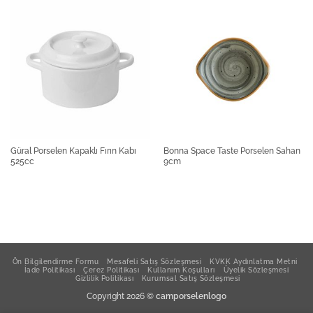
Paşabahçe Kulplu Bardak Aqua
Bonna Aqua Gourmet Porselen Dikdörtgen Kayık
Tabak 14x10cm
Bonna Aqua Gourmet Porselen Düz Tabak 17cm
Güral Porselen Kapaklı Fırın Kabı
Bonna Space Taste Porselen Sahan
525cc
9cm
Bonna Aqua Gourmet Porselen Kase 16cm 400cc
Bonna Aqua Rita Porselen Çay Fincan Tabağı 16cm
Ön Bilgilendirme Formu
Mesafeli Satış Sözleşmesi
KVKK Aydınlatma Metni
İade Politikası
Çerez Politikası
Kullanım Koşulları
Üyelik Sözleşmesi
Gizlilik Politikası
Kurumsal Satış Sözleşmesi
Bonna Aqua Banquet Porselen Tatlı Kasesi 12cm
Copyright 2026 ©
camporselenlogo
290cc