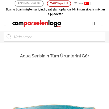
İçeriğe
Türkçe
PDF KATALOGLAR
Teklif Sepeti
atla
Bu site ticari müşteriler içindir, satışlar toptandır. Minimum sipariş miktarı
144 adettir.
Products
search
Aqua Serisinin Tüm Ürünlerini Gör