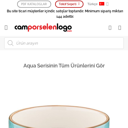
İçeriğe
Türkçe
PDF KATALOGLAR
Teklif Sepeti
atla
Bu site ticari müşteriler içindir, satışlar toptandır. Minimum sipariş miktarı
144 adettir.
Products
search
Aqua Serisinin Tüm Ürünlerini Gör