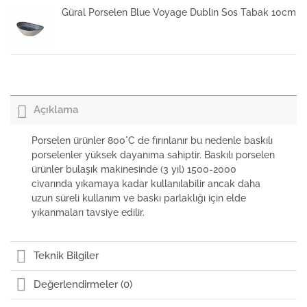
Güral Porselen Blue Voyage Dublin Sos Tabak 10cm
Güral Porselen Blue Voyage Kayık Tabak 29cm
Açıklama
Güral Porselen Blue Voyage Kare Kayık Tabak 17cm
Porselen ürünler 800°C de fırınlanır bu nedenle baskılı
porselenler yüksek dayanıma sahiptir. Baskılı porselen
ürünler bulaşık makinesinde (3 yıl) 1500-2000
Güral Porselen Blue Voyage Düz Tabak 24cm
civarında yıkamaya kadar kullanılabilir ancak daha
uzun süreli kullanım ve baskı parlaklığı için elde
yıkanmaları tavsiye edilir.
Güral Porselen Blue Voyage Düz Tabak 19cm
Teknik Bilgiler
Değerlendirmeler (0)
Güral Porselen Blue Voyage Bistro Çay Fincanı ve
Tabağı 185cc