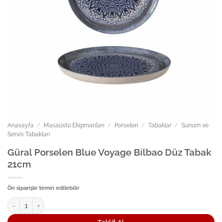
Anasayfa
/
Masaüstü Ekipmanları
/
Porselen
/
Tabaklar
/
Sunum ve
Servis Tabakları
Güral Porselen Blue Voyage Bilbao Düz Tabak
21cm
Ön siparişle temin edilebilir
Güral Porselen Blue Voyage Bilbao Düz Tabak 21cm adet