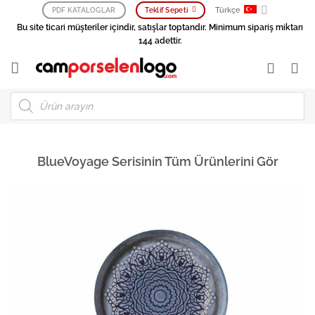
İçeriğe
Türkçe
PDF KATALOGLAR
Teklif Sepeti
atla
Bu site ticari müşteriler içindir, satışlar toptandır. Minimum sipariş miktarı
144 adettir.
Products
search
BlueVoyage Serisinin Tüm Ürünlerini Gör