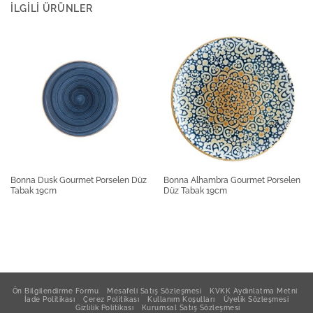
İLGILI ÜRÜNLER
Güral Porselen Blue Voyage Çukur Tabak 19cm
Güral Porselen Blue Voyage Kare Kayık Tabak
37x25cm
Güral Porselen Blue Voyage Kase 15x15cm
Bonna Dusk Gourmet Porselen Düz
Bonna Alhambra Gourmet Porselen
Tabak 19cm
Düz Tabak 19cm
Güral Porselen Blue Voyage Kare Kayık Tabak
24x14cm
Güral Porselen Blue Voyage Düz Tabak 27cm
Ön Bilgilendirme Formu
Mesafeli Satış Sözleşmesi
KVKK Aydınlatma Metni
İade Politikası
Çerez Politikası
Kullanım Koşulları
Üyelik Sözleşmesi
Gizlilik Politikası
Kurumsal Satış Sözleşmesi