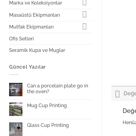
Marka ve Koleksiyonlar
Masaüstü Ekipmanları
Mutfak Ekipmanları
Ofis Setleri
Seramik Kupa ve Muglar
Güncel Yazılar
Can a porcelain plate go in
the oven?
Değe
No
Comments
Mug Cup Printing
on
Değe
Can
No
a
Comments
porcelain
on
plate
Henüz
Mug
Glass Cup Printing
go
Cup
in
Printing
No
the
Comments