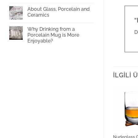
oven?
on
Glass
About Glass, Porcelain and
Cup
Ceramics
Printing
“
No
Comments
Why Drinking from a
on
D
About
Porcelain Mug is More
Glass,
Enjoyable?
Porcelain
and
No
Ceramics
Comments
on
Why
Drinking
from
a
İLGILI
Porcelain
Mug
is
More
Enjoyable?
Nudeglass