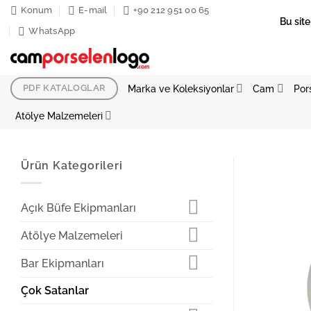
İçeriğe
Konum
E-mail
+90 212 951 00 65
Bu site
atla
WhatsApp
Marka ve Koleksiyonlar
Cam
Por
PDF KATALOGLAR
Atölye Malzemeleri
Ürün Kategorileri
Açık Büfe Ekipmanları
Atölye Malzemeleri
Bar Ekipmanları
Çok Satanlar