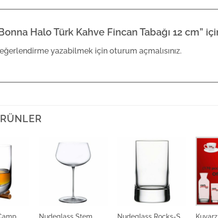
Bonna Halo Türk Kahve Fincan Tabağı 12 cm” için
eğerlendirme yazabilmek için
oturum açmalısınız
.
 ÜRÜNLER
 Camp
Nudeglass Stem
Nudeglass Rocks-S
Kuvarz