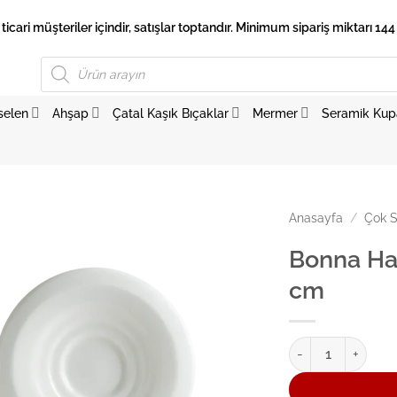
 ticari müşteriler içindir, satışlar toptandır. Minimum sipariş miktarı 144 
Products
search
selen
Ahşap
Çatal Kaşık Bıçaklar
Mermer
Seramik Kup
Anasayfa
/
Çok S
Bonna Hal
cm
Bonna Halo Türk K