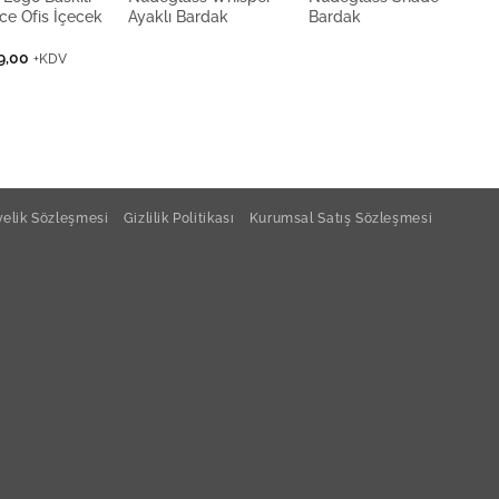
ce Ofis İçecek
Ayaklı Bardak
Bardak
B
9,00
+KDV
elik Sözleşmesi
Gizlilik Politikası
Kurumsal Satış Sözleşmesi