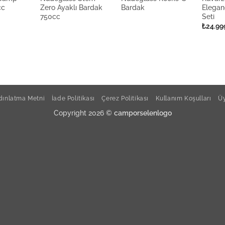
cc
Zero Ayaklı Bardak
Bardak
Elegan
750cc
Seti
₺
24.99
ınlatma Metni
İade Politikası
Çerez Politikası
Kullanım Koşulları
Üy
Copyright 2026 ©
camporselenlogo