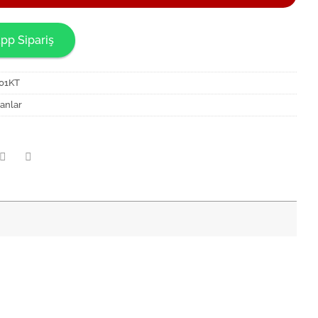
pp Sipariş
01KT
anlar