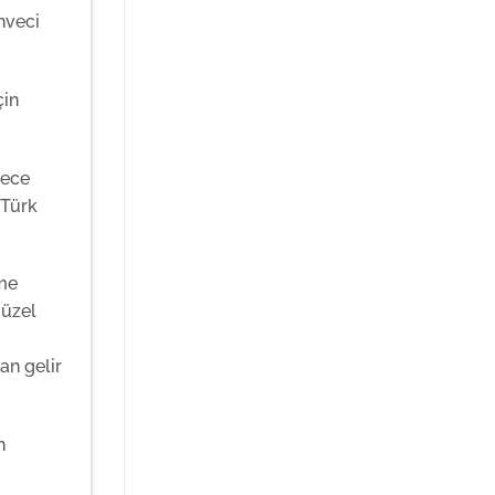
hveci
çin
dece
 Türk
rme
güzel
an gelir
n