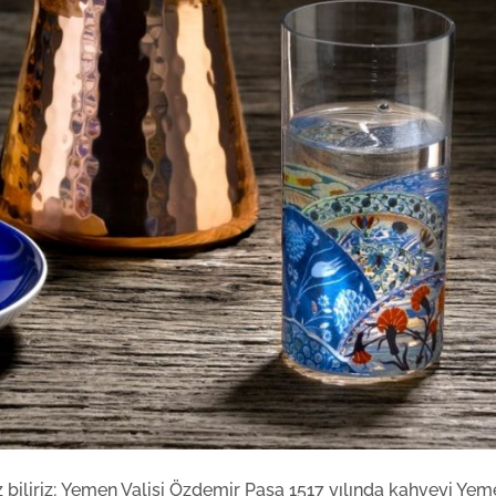
biliriz; Yemen Valisi Özdemir Paşa 1517 yılında kahveyi Yem