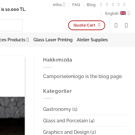
Infos
FAQ
Blog
is 10,000 TL.
English
Quote Cart
ces Products
Glass Laser Printing
Atelier Supplies
Hakkımızda
Camporselenlogo is the blog page.
Kategoriler
Gastronomy
(1)
Glass and Porcelain
(4)
Graphics and Design
(2)