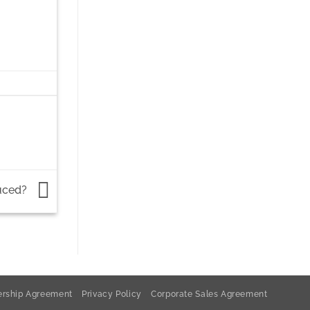
duced?
rship Agreement
Privacy Policy
Corporate Sales Agreement