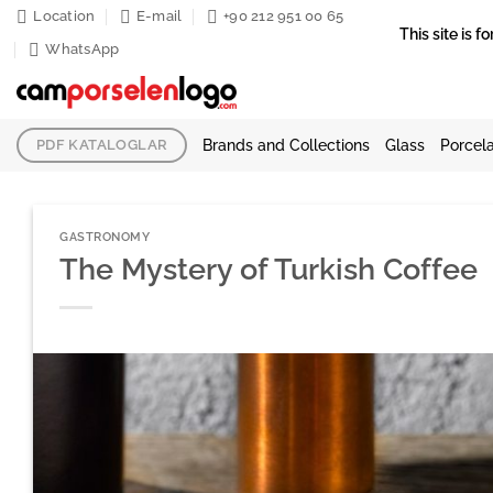
Skip
Location
E-mail
+90 212 951 00 65
This site is
to
WhatsApp
content
Brands and Collections
Glass
Porcela
PDF KATALOGLAR
GASTRONOMY
The Mystery of Turkish Coffee