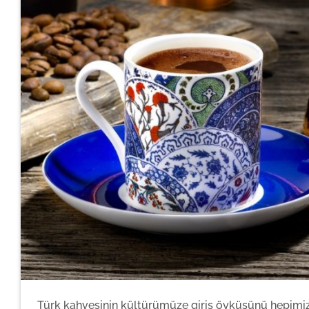
Türk kahvesinin kültürümüze giriş öyküsünü hepimiz 