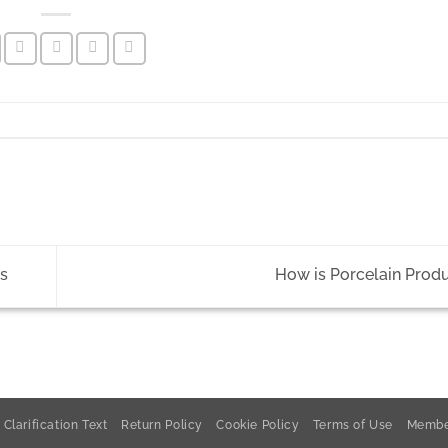
s
How is Porcelain Pro
Clarification Text
Return Policy
Cookie Policy
Terms of Use
Membe