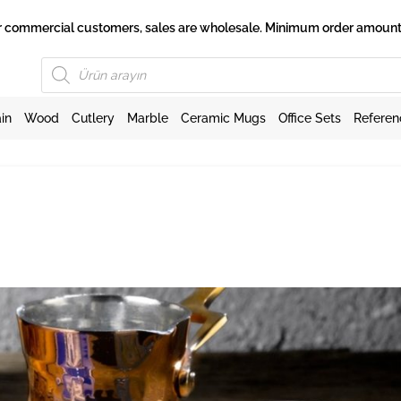
 for commercial customers, sales are wholesale. Minimum order amount 
Products
search
in
Wood
Cutlery
Marble
Ceramic Mugs
Office Sets
Referen