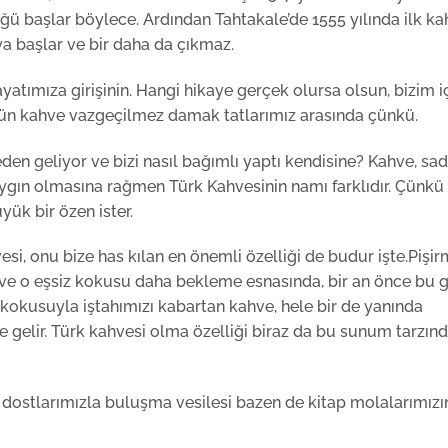
ğü başlar böylece. Ardından Tahtakale’de 1555 yılında ilk ka
a başlar ve bir daha da çıkmaz.
atımıza girişinin. Hangi hikaye gerçek olursa olsun, bizim i
u gün kahve vazgeçilmez damak tatlarımız arasında çünkü.
en geliyor ve bizi nasıl bağımlı yaptı kendisine? Kahve, sa
aygın olmasına rağmen Türk Kahvesinin namı farklıdır. Çünkü
ük bir özen ister.
esi, onu bize has kılan en önemli özelliği de budur işte.Pişi
ve o eşsiz kokusu daha bekleme esnasında, bir an önce bu 
 kokusuyla iştahımızı kabartan kahve, hele bir de yanında
 gelir. Türk kahvesi olma özelliği biraz da bu sunum tarzınd
i dostlarımızla buluşma vesilesi bazen de kitap molalarımızı