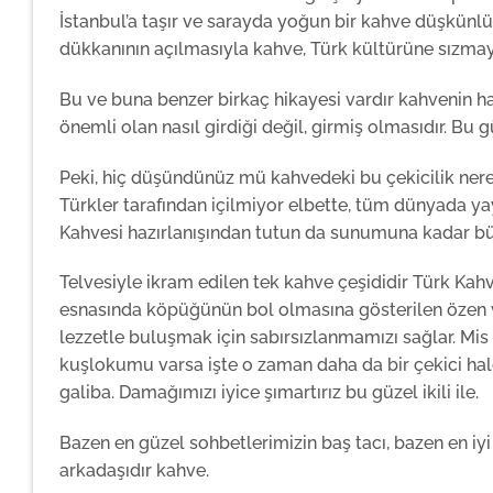
İstanbul’a taşır ve sarayda yoğun bir kahve düşkünlü
dükkanının açılmasıyla kahve, Türk kültürüne sızmay
Bu ve buna benzer birkaç hikayesi vardır kahvenin hay
önemli olan nasıl girdiği değil, girmiş olmasıdır. B
Peki, hiç düşündünüz mü kahvedeki bu çekicilik nered
Türkler tarafından içilmiyor elbette, tüm dünyada y
Kahvesi hazırlanışından tutun da sunumuna kadar büy
Telvesiyle ikram edilen tek kahve çeşididir Türk Kahv
esnasında köpüğünün bol olmasına gösterilen özen 
lezzetle buluşmak için sabırsızlanmamızı sağlar. Mis
kuşlokumu varsa işte o zaman daha da bir çekici hale
galiba. Damağımızı iyice şımartırız bu güzel ikili ile.
Bazen en güzel sohbetlerimizin baş tacı, bazen en iy
arkadaşıdır kahve.